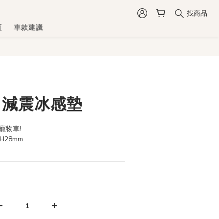
找商品
頁
車款建議
t 減震冰感墊
 寵物車!
 H28mm