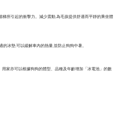
的震動和階梯所引起的衝擊力。減少震動,為毛孩提供舒適而平靜的乘坐體
寸合適的冰墊,可以緩解車內的熱量,並防止狗狗中暑。
。用家亦可以根據狗狗的體型、品種及年齡增加「冰電池」的數