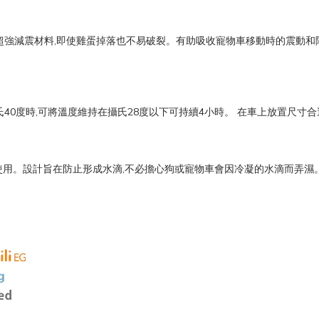
兒車和兒童座椅的超強減震材料,即使雞蛋掉落也不易破裂。有助吸收寵物車移動時
溫度為攝氏40度時,可將溫度維持在攝氏28度以下可持續4小時。 在車上放置尺
使用。設計旨在防止形成水滴,不必擔心狗或寵物車會因冷凝的水滴而弄濕