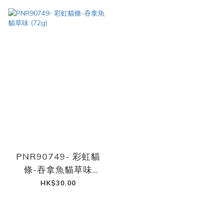
PNR90749- 彩虹貓
條-吞拿魚貓草味
(72g)
HK$30.00