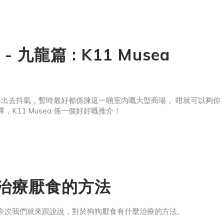
對身體造成負擔，仲會影響毛髮、骨骼等等嘅問題。因為長期留在
龍篇 : K11 Musea
齊出去抖氣，暫時最好都係揀返一啲室內嘅大型商場， 咁就可以夠你
K11 Musea 係一個好好嘅推介！
歡迎毛孩以手抱或者坐手推車嘅形式進入商場！ 而家商場嘅天台花園更加
設計感的寵物產品品牌Ruff & Fetch， 為你搜羅來自世界各地的寵物
】治療厭食的方法
今次我們就來跟說說，對於狗狗厭食有什麼治療的方法。