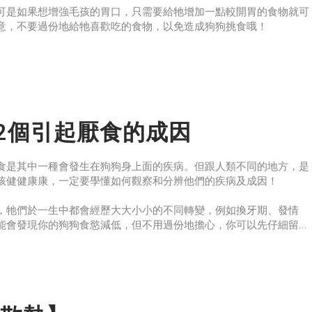
可是如果想增強毛孩的胃口，只需要給牠增加一點較開胃的食物就可
意，不要過份地給牠喜歡吃的食物，以免造成狗狗挑食哦！
致，可以在醫生的指引下給狗狗一些幫助消化的藥物，如口服益生菌
生診斷由疾
】2個引起厭食的成因
食是其中一種會發生在狗狗身上面的疾病。但跟人類不同的地方，是
孩健健康康，一定要學懂如何觀察和分辨他們的疾病及成因！
，牠們於一生中都會經歷大大小小的不同轉變，例如換牙期、發情
能會發現你的狗狗食慾減低，但不用過份地擔心，你可以先仔細留意
是正