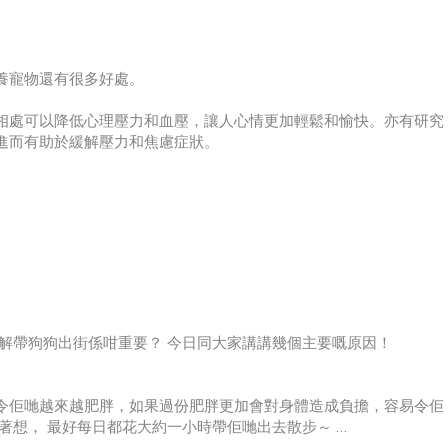
養寵物還有很多好處。
相處可以降低心理壓力和血壓，讓人心情更加輕鬆和愉快。亦有研究
進而有助於緩解壓力和焦慮症狀。
和關心，這些品質同樣也適用於人際關係。此外，帶著寵物出門還可
人有機會與其他養狗的人交流和互動。這些社交互動可以幫助人們擴
解帶狗狗出街係咁重要？ 今日同大家講講幾個主要嘅原因！
令佢哋越來越肥胖，如果過份肥胖更加會對身體造成負擔，容易令佢
著想， 最好每日都花大約一小時帶佢哋出去散步～