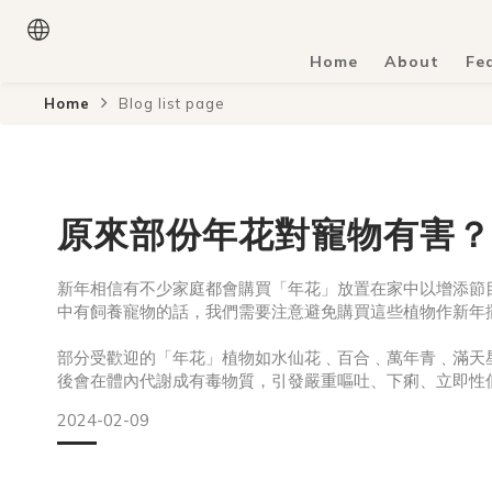
Home
About
Fe
Home
Blog list page
原來部份年花對寵物有害？
新年相信有不少家庭都會購買「年花」放置在家中以增添節
中有飼養寵物的話，我們需要注意避免購買這些植物作新年
部分受歡迎的「年花」植物如水仙花﹑百合﹑萬年青﹑滿天
後會在體內代謝成有毒物質，引發嚴重嘔吐、下痢、立即性
搏過速等症狀，嚴重時甚至會有生命危險；而萬年青光是汁
2024-02-09