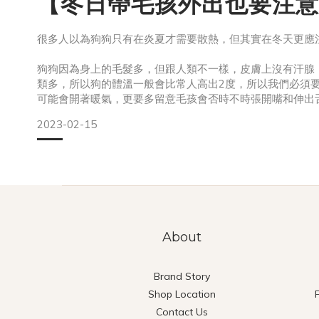
【冬日帶毛孩外出也要注意
很多人以為狗狗只有在炎夏才需要散熱，但其實在冬天更應
狗狗因為身上的毛髮多，但跟人類不一樣，皮膚上沒有汗腺
類多，所以狗的體溫一般會比常人高出2度，所以我們必須
可能會開著暖氣，更要多留意毛孩會否時不時張開嘴和伸出
2023-02-15
除了在家要特別注意，外出的時候亦要確保狗狗的舒適度。
的
About
Brand Story
Shop Location
Contact Us