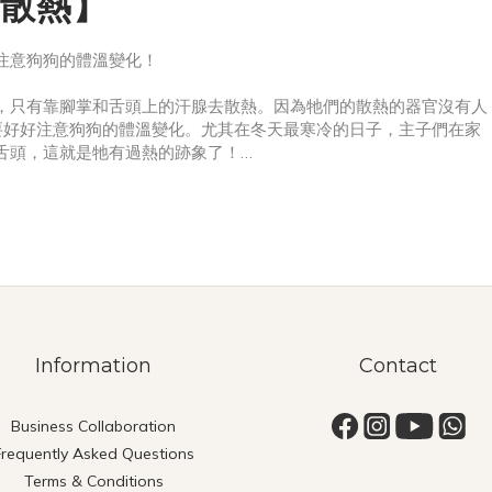
散熱】
注意狗狗的體溫變化！
，只有靠腳掌和舌頭上的汗腺去散熱。因為牠們的散熱的器官沒有人
要好好注意狗狗的體溫變化。尤其在冬天最寒冷的日子，主子們在家
舌頭，這就是牠有過熱的跡象了！
特別是香港的冬天又和暖又潮濕，有時候我們用體感的感受以為當天
Information
Contact
Business Collaboration
Frequently Asked Questions
Terms & Conditions