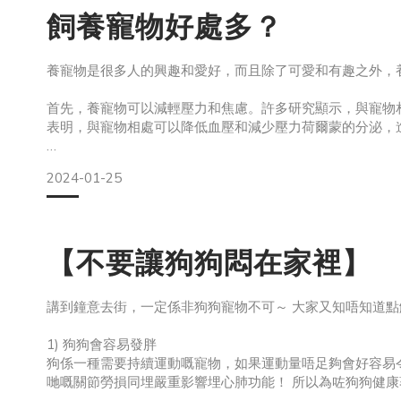
飼養寵物好處多？
養寵物是很多人的興趣和愛好，而且除了可愛和有趣之外，
首先，養寵物可以減輕壓力和焦慮。許多研究顯示，與寵物
表明，與寵物相處可以降低血壓和減少壓力荷爾蒙的分泌，
其次，養寵物可以增進人際關係。與寵物相處需要付出耐心
2024-01-25
以幫助人們建立更多的社交連結。例如，在遛狗的時候，主
大
【不要讓狗狗悶在家裡】
講到鐘意去街，一定係非狗狗寵物不可～ 大家又知唔知道點
1) 狗狗會容易發胖
狗係一種需要持續運動嘅寵物，如果運動量唔足夠會好容易
哋嘅關節勞損同埋嚴重影響埋心肺功能！ 所以為咗狗狗健康