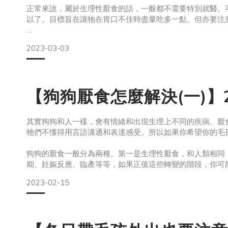
正常來說，屬於生理性厭食的話，一般都不需要特別就醫。
以了。目標旨在讓牠在胃口不佳時盡量吃多一點。但亦要注
至於病理性厭食的情況，如果是由暴飲暴食或消化不良而引
2023-03-03
或多酶片等等，再配以腹部按摩來幫助消化。至於如果經醫
【狗狗厭食怎麼解決(一)
其實狗狗和人一樣，會有情緒和出現生理上不同的疾病。厭
牠們不懂得用言語溝通和表達感受。所以如果你希望你的毛
狗狗的厭食一般分為兩種。第一是生理性厭食，和人類相同
期、妊娠反應、臨產等等，如果正值這些轉變的階段，你可
牠有沒有其他症狀，如果精神、體溫、呼吸、大小便等等都
2023-02-15