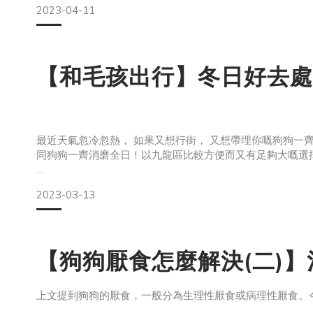
2023-04-11
2) 令狗狗身體機能退化
因為缺乏運動量， 狗狗嘅身體機能亦會較容易退化， 除咗
家，
【和毛孩出行】冬日好去處 - 九
最近天氣忽冷忽熱， 如果又想行街， 又想帶埋你嘅狗狗一
同狗狗一齊消磨全日！以九龍區比較方便而又有足夠大嘅選擇，
位於尖東，全港嘅中心地帶，K11 Musea 非常貼心咁
2023-03-13
有限時嘅寵物品牌Pop Up Store， 分別係專營高質及極具
【狗狗厭食怎麼解決(二)
上文提到狗狗的厭食，一般分為生理性厭食或病理性厭食。