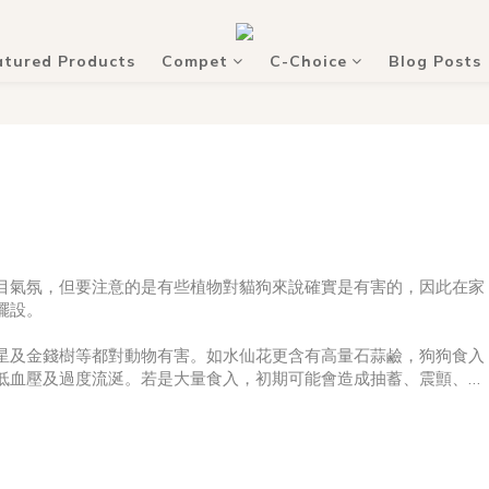
atured Products
Compet
C-Choice
Blog Posts
目氣氛，但要注意的是有些植物對貓狗來說確實是有害的，因此在家
擺設。
星及金錢樹等都對動物有害。如水仙花更含有高量石蒜鹼，狗狗食入
低血壓及過度流涎。若是大量食入，初期可能會造成抽蓄、震顫、心
液就能讓狗狗的皮膚紅腫發炎，狗狗誤食後，舌頭與嘴唇