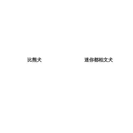
比熊犬
迷你都柏文犬