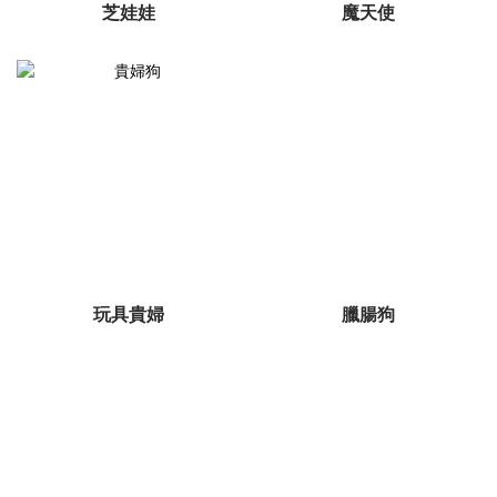
芝娃娃
魔天使
玩具貴婦
臘腸狗