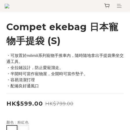
Compet ekebag 日本寵
物手提袋 (S)
・可放置於milimili系列寵物手推車內，隨時隨地拿出手提袋乘坐交
通工具。
・全拉鏈設計，防止愛寵溜走。
・半開時可當作寵物屋，全開時可當作墊子。
・容易清潔打理
・配備良好通風口
HK$599.00
HK$799.00
顏色
: 粉紅色